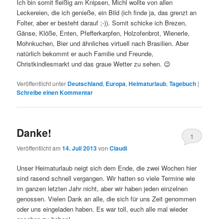
Ich bin somit fleißig am Knipsen, Michl wollte von allen
Leckereien, die ich genieße, ein Bild (ich finde ja, das grenzt an
Folter, aber er besteht darauf ;-)). Somit schicke ich Brezen,
Gänse, Klöße, Enten, Pfefferkarpfen, Holzofenbrot, Wienerle,
Mohnkuchen, Bier und ähnliches virtuell nach Brasilien. Aber
natürlich bekommt er auch Familie und Freunde,
Christkindlesmarkt und das graue Wetter zu sehen. 😉
Veröffentlicht unter
Deutschland
,
Europa
,
Heimaturlaub
,
Tagebuch
|
Schreibe einen Kommentar
Danke!
1
Veröffentlicht am
14. Juli 2013
von
Claudi
Unser Heimaturlaub neigt sich dem Ende, die zwei Wochen hier
sind rasend schnell vergangen. Wir hatten so viele Termine wie
im ganzen letzten Jahr nicht, aber wir haben jeden einzelnen
genossen. Vielen Dank an alle, die sich für uns Zeit genommen
oder uns eingeladen haben. Es war toll, euch alle mal wieder