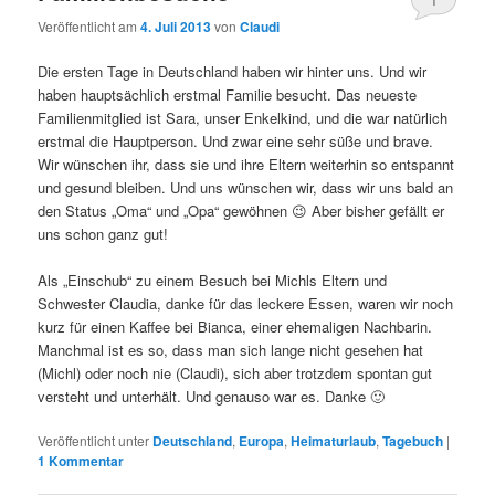
Veröffentlicht am
4. Juli 2013
von
Claudi
Die ersten Tage in Deutschland haben wir hinter uns. Und wir
haben hauptsächlich erstmal Familie besucht. Das neueste
Familienmitglied ist Sara, unser Enkelkind, und die war natürlich
erstmal die Hauptperson. Und zwar eine sehr süße und brave.
Wir wünschen ihr, dass sie und ihre Eltern weiterhin so entspannt
und gesund bleiben. Und uns wünschen wir, dass wir uns bald an
den Status „Oma“ und „Opa“ gewöhnen 😉 Aber bisher gefällt er
uns schon ganz gut!
Als „Einschub“ zu einem Besuch bei Michls Eltern und
Schwester Claudia, danke für das leckere Essen, waren wir noch
kurz für einen Kaffee bei Bianca, einer ehemaligen Nachbarin.
Manchmal ist es so, dass man sich lange nicht gesehen hat
(Michl) oder noch nie (Claudi), sich aber trotzdem spontan gut
versteht und unterhält. Und genauso war es. Danke 🙂
Veröffentlicht unter
Deutschland
,
Europa
,
Heimaturlaub
,
Tagebuch
|
1
Kommentar