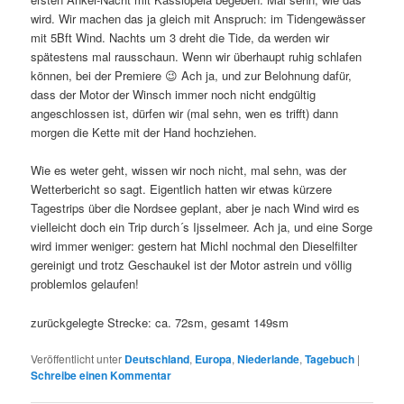
wird. Wir machen das ja gleich mit Anspruch: im Tidengewässer
mit 5Bft Wind. Nachts um 3 dreht die Tide, da werden wir
spätestens mal rausschaun. Wenn wir überhaupt ruhig schlafen
können, bei der Premiere 😉 Ach ja, und zur Belohnung dafür,
dass der Motor der Winsch immer noch nicht endgültig
angeschlossen ist, dürfen wir (mal sehn, wen es trifft) dann
morgen die Kette mit der Hand hochziehen.
Wie es weter geht, wissen wir noch nicht, mal sehn, was der
Wetterbericht so sagt. Eigentlich hatten wir etwas kürzere
Tagestrips über die Nordsee geplant, aber je nach Wind wird es
vielleicht doch ein Trip durch´s Ijsselmeer. Ach ja, und eine Sorge
wird immer weniger: gestern hat Michl nochmal den Dieselfilter
gereinigt und trotz Geschaukel ist der Motor astrein und völlig
problemlos gelaufen!
zurückgelegte Strecke: ca. 72sm, gesamt 149sm
Veröffentlicht unter
Deutschland
,
Europa
,
Niederlande
,
Tagebuch
|
Schreibe einen Kommentar