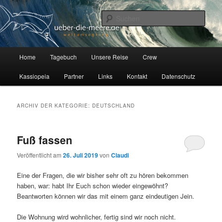
Zum
Zum
Auf unserer Segelyacht Kassiopeia, einer Hallberg Rasmus 35, erkunden
wir seit Juli 2012 die Welt.
Inhalt
sekundären
Such
wechseln
Inhalt
wechseln
Über die Meere
H
Home
Tagebuch
Unsere Reise
Crew
a
u
Kassiopeia
Partner
Links
Kontakt
Datenschutz
p
t
m
ARCHIV DER KATEGORIE:
DEUTSCHLAND
e
n
ü
Fuß fassen
Veröffentlicht am
26. Juli 2019
von
Claudi
Eine der Fragen, die wir bisher sehr oft zu hören bekommen
haben, war: habt Ihr Euch schon wieder eingewöhnt?
Beantworten können wir das mit einem ganz eindeutigen Jein.
Die Wohnung wird wohnlicher, fertig sind wir noch nicht.