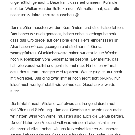
ungemütlich gemacht. Dazu kam, dass auf unserem Kurs die
meisten Wellen von der Seite kamen. Wir hoffen mal, dass die
nächsten 5 Jahre nicht so aussehen 😉
Dann später mussten wir den Kurs ändern und eine Halse fahren.
Das haben wir auch gemacht, haben dabei allerdings bemerkt,
dass das Großsegel auf der Höhe eines Reffs eingerisssen ist.
Also haben wir das geborgen und sind nur mit Genua
weitergefahren. Glücklicherweise haben wir erst letzte Woche
noch Klebeflicken vom Segelmacher besorgt. Der meinte, das
hält wie verschweißt und geht nie mehr ab. Na hoffen wir mal,
dass das stimmt, morgen wird repariert. Weiter ging es nur noch
mit Vorsegel. Das ging zwar immer noch recht flott (4-6kn), nur
leider noch weniger stabil wie vorher, das Geschaukel wurde
mehr.
Die Einfahrt nach Vlieland war etwas anstrengend durch recht
viel Wind und Strömung. Und das Geschaukel wurde noch mehr,
wir hatten Wind von vorne, mussten also auch die Genua bergen.
Da der Hafen von Vlieland voll war, wir somit also nicht mehr
einfahren durften, haben wir uns kurzentschlossen zu unserer
ersten Anker-Nacht mit Kassiopeia begeben. Mal sehn, wie das