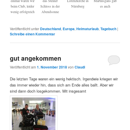
einmal waren wir
das Steiner
Lorenzkirche in
Martinsgans gab
beim Club, leider
Schloss in der
Nürnberg
es auch
wenig erfolgreich
Abendsonne
Veröffentlicht unter
Deutschland
,
Europa
,
Heimaturlaub
,
Tagebuch
|
Schreibe einen Kommentar
gut angekommen
Veröffentlicht am
1. November 2018
von
Claudi
Die letzten Tage waren ein wenig hektisch. Irgendwie kriegen wir
das immer wieder hin, dass sich am Ende alles ballt. Aber wir
sind dann doch losgekommen. Mit insgesamt