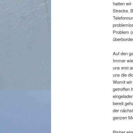
hatten wir
Strecke. 
Telefonnum
problemlos
Problem (
überborde
Auf den g
Immer wied
uns erst a
uns die di
Womit wir
getroffen
eingeladen
bereit ge
der nächst
ganzen Me
Bisher ein