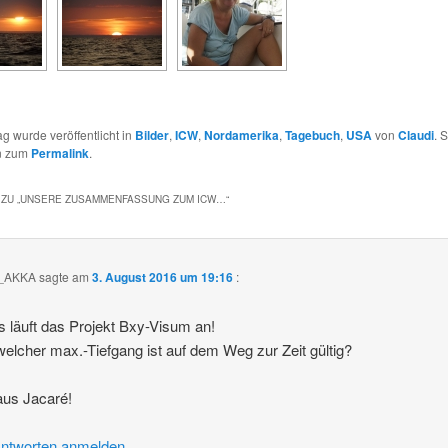
ag wurde veröffentlicht in
Bilder
,
ICW
,
Nordamerika
,
Tagebuch
,
USA
von
Claudi
. 
n zum
Permalink
.
ZU „
UNSERE ZUSAMMENFASSUNG ZUM ICW…
“
a_AKKA
sagte am
3. August 2016 um 19:16
:
s läuft das Projekt Bxy-Visum an!
welcher max.-Tiefgang ist auf dem Weg zur Zeit gültig?
aus Jacaré!
ntworten anmelden