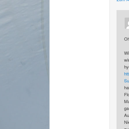
Oh
Wi
wi
hy
ht
Su
ha
Fl
Ma
ga
Au
Ni
zu