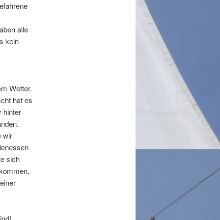
gefahrene
aben alle
s kein
em Wetter.
cht hat es
 hinter
anden.
 wir
elenessen
te sich
bekommen,
einer
ind!