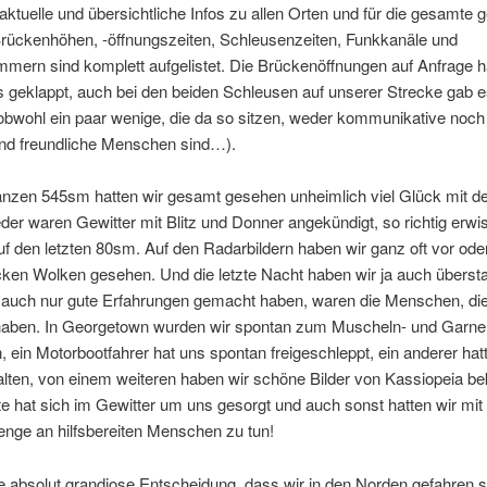
 aktuelle und übersichtliche Infos zu allen Orten und für die gesamte 
Brückenhöhen, -öffnungszeiten, Schleusenzeiten, Funkkanäle und
mern sind komplett aufgelistet. Die Brückenöffnungen auf Anfrage h
 geklappt, auch bei den beiden Schleusen auf unserer Strecke gab e
obwohl ein paar wenige, die da so sitzen, weder kommunikative noch
nd freundliche Menschen sind…).
anzen 545sm hatten wir gesamt gesehen unheimlich viel Glück mit d
er waren Gewitter mit Blitz und Donner angekündigt, so richtig erwis
uf den letzten 80sm. Auf den Radarbildern haben wir ganz oft vor oder
cken Wolken gesehen. Und die letzte Nacht haben wir ja auch überst
 auch nur gute Erfahrungen gemacht haben, waren die Menschen, die
 haben. In Georgetown wurden wir spontan zum Muscheln- und Garn
, ein Motorbootfahrer hat uns spontan freigeschleppt, ein anderer hat
halten, von einem weiteren haben wir schöne Bilder von Kassiopeia 
e hat sich im Gewitter um uns gesorgt und auch sonst hatten wir mit 
nge an hilfsbereiten Menschen zu tun!
e absolut grandiose Entscheidung, dass wir in den Norden gefahren s