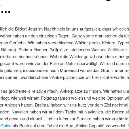
W…
ich die Bilder! Jetzt im Nachhinein ist uns aufgefallen, dass wir etlic
rwähnt haben an den einzelnen Tagen. Ganz vorne dran stehen da für
enen Gerüche. Wir haben verschiedene Wälder (erdig, Kiefern, Zypre
Bäume), Shrimp-Fischer, Grillplätze, stehendes Wasser, Zuflüsse zu
nierbares riechen können. Wobei die Wälder ganz besonders stark g
gesamt waren wir von der Fülle an Natur überwältigt. Wir sind durch 
te gefahren, insbesondere nach Morehead wurde das Grün immer me
einsamen, wunderschönen Ankerplätzen, die wir hier nicht erwartet h
st es größtenteils relativ einfach, Ankerplätze zu finden. Wir hatten u
legt, wie weit wir am Folgetag fahren wollen und welche Optionen w
er Anlegen haben. Dreimal haben wir uns kurz vor dem Ziel nochmal
den. Navigiert haben wir auf dem Tablet mit Navionics, die Karten s
end genau und aktuell. Und zu Infos zur Strecke haben wir zusätzli
 Guide
als Buch auf dem Tablet die App „Active Captain“ verwendet. 