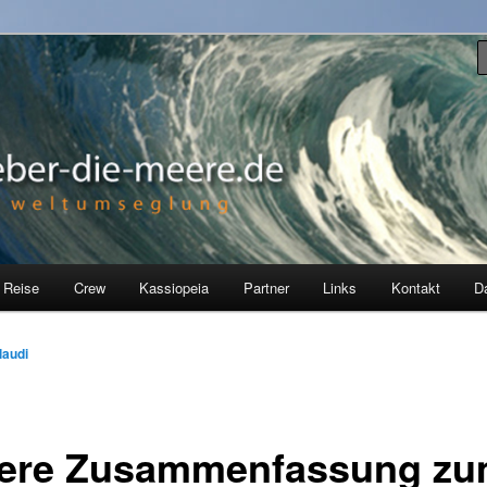
ia, einer Hallberg Rasmus 35, erkunden wir seit Juli 2012 die Welt.
re
 Reise
Crew
Kassiopeia
Partner
Links
Kontakt
D
laudi
ere Zusammenfassung z