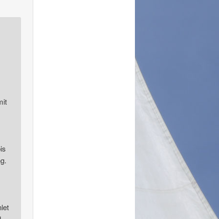
mit
is
g.
let
d