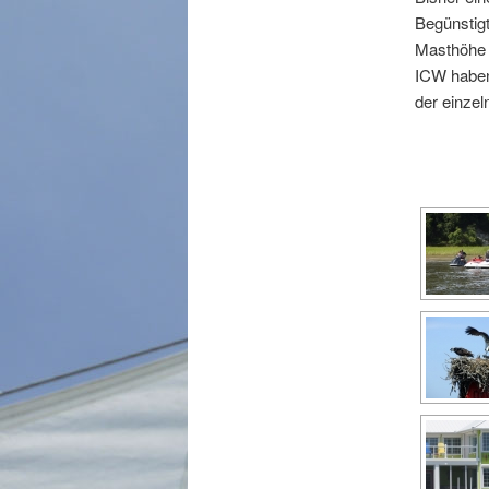
Begünstigt
Masthöhe (
ICW haben
der einzel