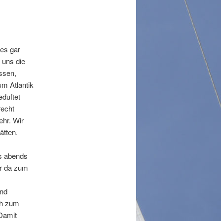
g
s
-
N
hes gar
a
 uns die
v
ssen,
i
m Atlantik
g
eduftet
a
recht
t
hr. Wir
i
ätten.
o
n
ns abends
ir da zum
ind
ch zum
Damit