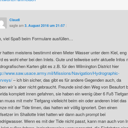
Claudi
sagte am
3. August 2016 um 21:57
:
, viel Spaß beim Formulare ausfüllen…
r hatten meistens bestimmt einen Meter Wasser unter dem Kiel, eng
rd es wohl eher bei den Inlets. Gute und teilweise sehr aktuelle Infos 
drografischen Karten gibt es z.B. für den Wilmington District hier
tp://www.saw.usace.army.mil/Missions/Navigation/Hydrographic-
rveys/
– ich bin sicher, das gibt es für andere Gegenden auch, da
ben wir´s aber nicht gebraucht. Freunde sind den Weg von Beaufort b
orida komplett innen gefahren, sie haben ein wenig über 6 Fuß Tiefgan
n muss mit mehr Tiefgang vielleicht beim ein oder anderen Inlet das
nze mit der Tide timen, das hatten wir völlig ignoriert. Den einen
fsetzer im Shallotte Inlet hatten wir dann auch prompt bei
edrigwasser. Wenn es mit der Tide nicht passt, kann man auch von In
 Inlet außen fahren, logischerweise vorausgesetzt, die Einfahrten sin