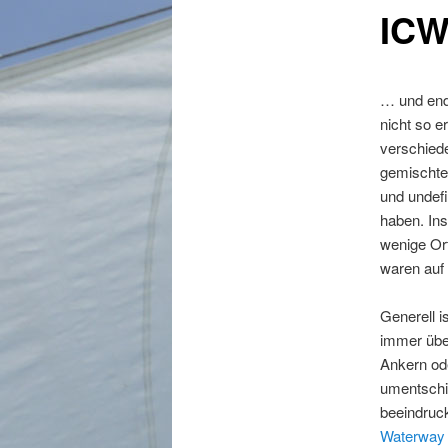
IC
… und endl
nicht so e
verschied
gemischte 
und undefi
haben. Ins
wenige Or
waren auf 
Generell i
immer über
Ankern od
umentschie
beeindruck
Waterway