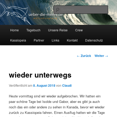
Zum
Auf unserer Segelyacht Kassiopeia, einer Hallberg Rasmus 35, erkunden
wir seit Juli 2012 die Welt.
Inhalt
Such
wechseln
Über die Meere
H
Home
Tagebuch
Unsere Reise
Crew
a
u
Kassiopeia
Partner
Links
Kontakt
Datenschutz
p
t
m
B
←
Zurück
Weiter
→
e
e
n
i
ü
t
wieder unterwegs
r
a
Veröffentlicht am
8. August 2018
von
Claudi
g
s
Heute vormittag sind wir wieder aufgebrochen. Wir hatten ein
-
paar schöne Tage bei Isolde und Gabor, aber es gibt ja auch
N
noch das ein oder andere zu sehen in Kanada, bevor wir wieder
a
zurück zu Kassiopeia fahren. Einen Ausflug hatten wir die Tage
v