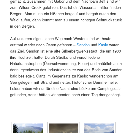
gemacht, zusammen mit Gabor und dem Nachbarn Jeff sind wir
i
zum Wilson Creek gefahren. Das ist ein Wasserfall mitten in den
g
Bergen. Man muss ein bißchen bergauf und bergab durch den
a
Wald laufen, dann kommt man zu einem richtigen Schmuckstück
t
in den Bergen.
i
o
Auf unserem eigentlichen Weg nach Westen sind wir heute
n
erstmal wieder nach Osten gefahren –
Sandon
und
Kaslo
waren
das Ziel. Sandon ist eine alte Silberbergwerksstadt, die um 1900
ihre Hochzeit hatte. Durch Streiks und verschiedene
Naturkatastrophen (Überschwemmung, Feuer) und natürlich auch
dann irgendwann das Industriezeitalter war das Ende von Sandon
bald besiegelt. Ganz im Gegensatz zu Kaslo: wunderschön am
See gelegen, mit Strand und netter, historischer Bummelmeile.
Leider haben wir nur für eine Nacht eine Lücke am Campingplatz
gefunden, sonst hätten wir spontan noch einen Tag drangehängt.
[SHOW AS SLIDESHOW]