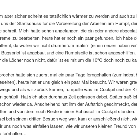
 aber sicher scheint es tatsächlich wärmer zu werden und auch zu 
r uns der Startschuss für die Vorbereitung der Arbeiten am Rumpf, der 
 schreit. Michl hatte schon angefangen, die ein oder andere abgeplat
emel zu bearbeiten, heute hat er noch ein paar gefunden. Ich habe d
fernt, da wollen wir nicht drumherum malern (einen neuen haben wi
 Bugspriet ist abgebaut und eine Rumpfseite ist schon angeschliffen.
 die Löcher noch nicht, dafür ist es mit um die 10°C doch noch zu kal
recher hatte sich zuerst mal ein paar Tage ferngehalten (zumindest 
gesehen), heute hat er uns gleich ein paar Mal besucht. Wir waren gra
wegs und als wir zurück kamen, rumpelte was im Cockpit und der Kle
 gehüpft. Hat sich aber durchaus Zeit gelassen dabei. Später saß ic
schon wieder da. Anscheinend hat ihm der Aufstrich geschmeckt, de
atten und von dem noch Reste in einer Schüssel im Cockpit standen
el bei seinem dritten Besuch weg war, kam er anschließend nicht wi
 uns noch was einfallen lassen, wie wir unseren kleinen Freund von
a fernhalten…