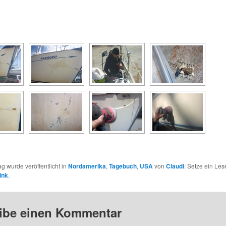
[SHOW AS SLIDESHOW]
ag wurde veröffentlicht in
Nordamerika
,
Tagebuch
,
USA
von
Claudi
. Setze ein Le
ink
.
ibe einen Kommentar