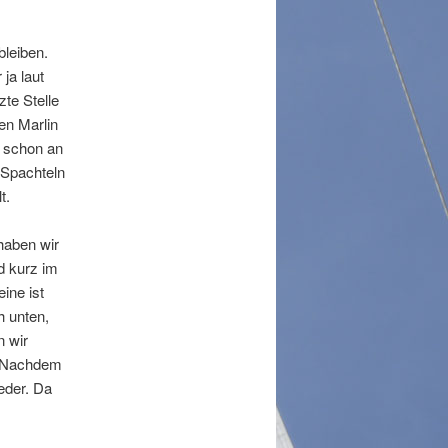
g
s
bleiben.
-
ja laut
N
zte Stelle
a
en Marlin
v
r schon an
i
 Spachteln
g
t.
a
t
haben wir
i
d kurz im
o
ine ist
n
h unten,
n wir
. Nachdem
eder. Da