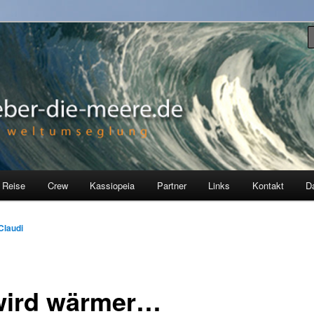
ia, einer Hallberg Rasmus 35, erkunden wir seit Juli 2012 die Welt.
re
 Reise
Crew
Kassiopeia
Partner
Links
Kontakt
D
Claudi
wird wärmer…