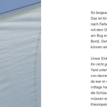
So langsam
Das ist fü
nach Farbe
mit dem Dr
am Bug ent
Bord). Der
können wir
Unser Einb
ihn nicht 
Yard unter
von dannen
da war er 
mittags h
die Schüss
müssen wir
Kassiopei