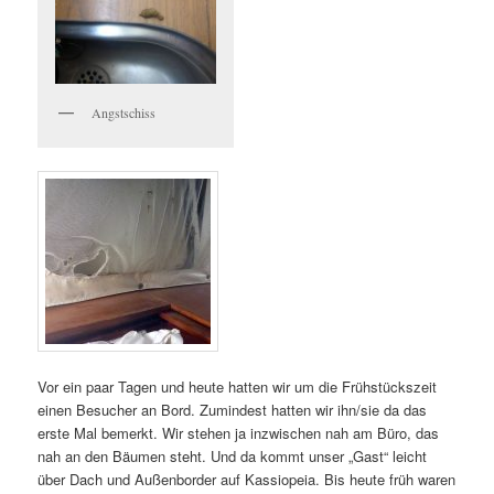
i
g
a
t
i
Angstschiss
o
n
Vor ein paar Tagen und heute hatten wir um die Frühstückszeit
einen Besucher an Bord. Zumindest hatten wir ihn/sie da das
erste Mal bemerkt. Wir stehen ja inzwischen nah am Büro, das
nah an den Bäumen steht. Und da kommt unser „Gast“ leicht
über Dach und Außenborder auf Kassiopeia. Bis heute früh waren