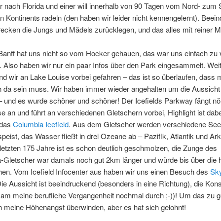
r nach Florida und einer will innerhalb von 90 Tagen vom Nord- zum 
 Kontinents radeln (den haben wir leider nicht kennengelernt). Beei
ecken die Jungs und Mädels zurücklegen, und das alles mit reiner M
Banff hat uns nicht so vom Hocker gehauen, das war uns einfach zu v
h. Also haben wir nur ein paar Infos über den Park eingesammelt. Wei
ind wir an Lake Louise vorbei gefahren – das ist so überlaufen, dass
 da sein muss. Wir haben immer wieder angehalten um die Aussicht
 und es wurde schöner und schöner! Der Icefields Parkway fängt nö
e an und führt an verschiedenen Gletschern vorbei, Highlight ist dabe
 das
Columbia Icefield
. Aus dem Gletscher werden verschiedene See
peist, das Wasser fließt in drei Ozeane ab – Pazifik, Atlantik und Ar
letzten 175 Jahre ist es schon deutlich geschmolzen, die Zunge des
-Gletscher war damals noch gut 2km länger und würde bis über die 
hen. Vom Icefield Infocenter aus haben wir uns einen Besuch des
Sk
ie Aussicht ist beeindruckend (besonders in eine Richtung), die Kons
kam meine berufliche Vergangenheit nochmal durch ;-))! Um das zu 
h meine Höhenangst überwinden, aber es hat sich gelohnt!