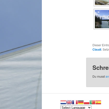
Dieser Eintr
Claudi
. Set
Schre
Du musst
an