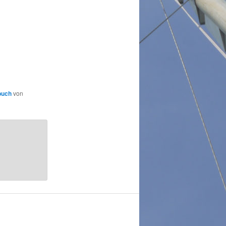
buch
von