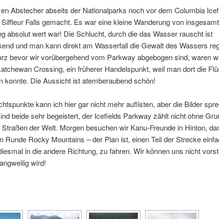
zen Abstecher abseits der Nationalparks noch vor dem Columbia Icef
 Siffleur Falls gemacht. Es war eine kleine Wanderung von insgesamt
absolut wert war! Die Schlucht, durch die das Wasser rauscht ist
kend und man kann direkt am Wasserfall die Gewalt des Wassers reg
urz bevor wir vorübergehend vom Parkway abgebogen sind, waren w
tchewan Crossing, ein früherer Handelspunkt, weil man dort die Flüs
n konnte. Die Aussicht ist atemberaubend schön!
chtspunkte kann ich hier gar nicht mehr auflisten, aber die Bilder spre
sind beide sehr begeistert, der Icefields Parkway zählt nicht ohne Gr
 Straßen der Welt. Morgen besuchen wir Kanu-Freunde in Hinton, da
n Runde Rocky Mountains – der Plan ist, einen Teil der Strecke einf
iesmal in die andere Richtung, zu fahren. Wir können uns nicht vorst
angweilig wird!
[SHOW AS SLIDESHOW]