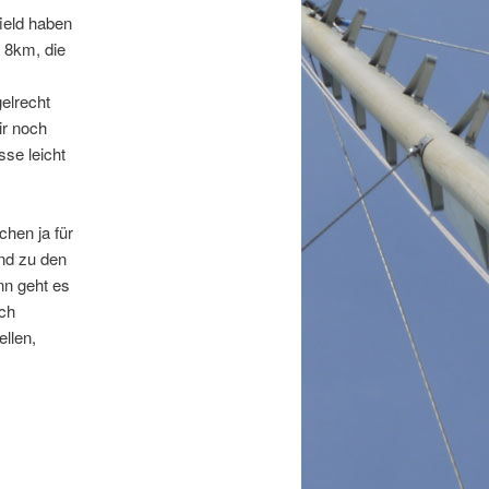
ield haben
 8km, die
elrecht
ir noch
se leicht
chen ja für
und zu den
nn geht es
ach
ellen,