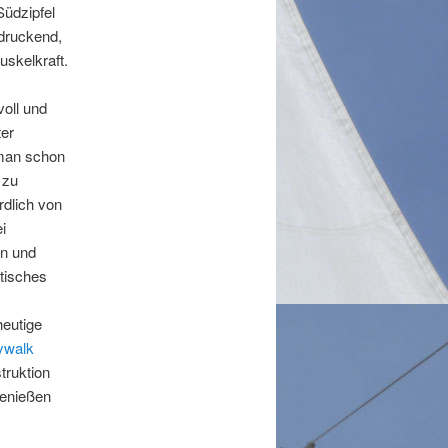
Südzipfel
ndruckend,
uskelkraft.
oll und
ter
 man schon
 zu
rdlich von
i
n und
ktisches
heutige
ywalk
truktion
genießen