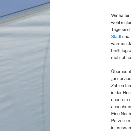
Wir hatten
wohl einfa
Tage sind 
Stadt
und
warmen Ja
heißt tag
mal schne
Übernachte
„unservice
Zahlen fun
in der Hoc
unserem do
ausnahmsl
Eine Nach
Parzelle 
interessan