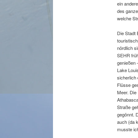
ein andere
des ganzen
welche Str
Die Stadt 
touristisc
nördlich s
SEHR früh
genießen –
Lake Louis
sicherlich
Flüsse ges
Meer. Die 
Athabasca
Straße ge
gegönnt. D
auch (da 
musste ic