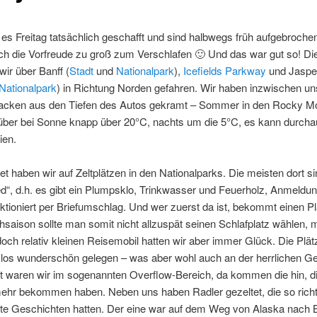
 es Freitag tatsächlich geschafft und sind halbwegs früh aufgebroche
ch die Vorfreude zu groß zum Verschlafen 🙂 Und das war gut so! Die
wir über Banff (
Stadt
und
Nationalpark
),
Icefields Parkway
und Jaspe
Nationalpark
) in Richtung Norden gefahren. Wir haben inzwischen un
cken aus den Tiefen des Autos gekramt – Sommer in den Rocky M
süber bei Sonne knapp über 20°C, nachts um die 5°C, es kann durch
ien.
t haben wir auf Zeltplätzen in den Nationalparks. Die meisten dort si
d“, d.h. es gibt ein Plumpsklo, Trinkwasser und Feuerholz, Anmeldu
ktioniert per Briefumschlag. Und wer zuerst da ist, bekommt einen Pl
hsaison sollte man somit nicht allzuspät seinen Schlafplatz wählen, m
ch relativ kleinen Reisemobil hatten wir aber immer Glück. Die Plät
os wunderschön gelegen – was aber wohl auch an der herrlichen Geg
t waren wir im sogenannten Overflow-Bereich, da kommen die hin, di
mehr bekommen haben. Neben uns haben Radler gezeltet, die so richt
te Geschichten hatten. Der eine war auf dem Weg von Alaska nach B