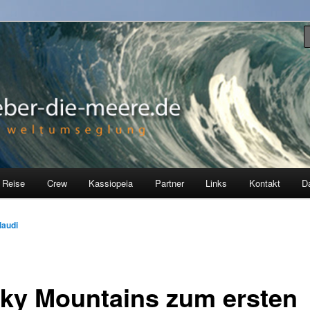
ia, einer Hallberg Rasmus 35, erkunden wir seit Juli 2012 die Welt.
re
 Reise
Crew
Kassiopeia
Partner
Links
Kontakt
D
laudi
ky Mountains zum ersten