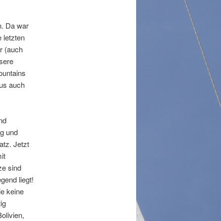
g
s
n. Da war
-
 letzten
N
r (auch
a
sere
v
ountains
i
aus auch
g
a
t
nd
i
ng und
o
atz. Jetzt
n
it
ze sind
end liegt!
e keine
ig
olivien,