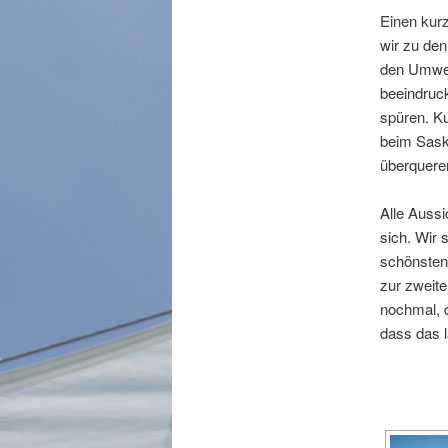
Einen kur
wir zu den
den Umweg 
beeindruc
spüren. K
beim Saska
überquere
Alle Aussi
sich. Wir 
schönsten
zur zweite
nochmal, d
dass das l