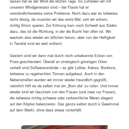
lassen hat es der Wind die letzten Tage. So zufrieden wir mit
i
unserem Windgenerator sind – bei Flaute hat er
g
verständlicherweise seine Probleme. Noch dazu war es teilweise
a
recht diesig, da mussten wir das erste Mal, seit wir ankern,
t
richtig Strom sparen. Zur Krönung kam noch Schwell aus Süden
i
dazu, das ist die Richtung, in der die Bucht hier offen ist. Wir
o
wackeln also wieder ein bißchen herum, aber von der Heftigkeit
n
in Tarrafal sind wir weit entfernt.
Gestern sind wir dann mal durch noch unbekannte Ecken von
Praia geschlendert. Überall an strategisch günstigen Orten
verteilt sind Süßwarenstände – es gibt Lollies, Kekse, Bonbons,
teilweise zu regelrechten Türmen aufgebaut. Auch in den
Nebenstraßen wurden wir immer wieder freundlich gegrüßt,
natürlich hilft es da selbst mal ein „Bom dia“ zu rufen. Und immer
wieder sind wir fasziniert von den Frauen (und zwar nur Frauen),
die teilweise richtig schwere oder zerbrechliche Waren elegant
auf den Köpfen balancieren. Das ganze selbst durch´s Gewimmel
auf dem Markt, ohne dass etwas runterfällt.