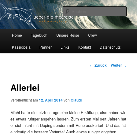
Zum
Auf unserer Segelyacht Kassiopeia, einer Hallberg Rasmus 35, erkunden
wir seit Juli 2012 die Welt.
Inhalt
Such
wechseln
Über die Meere
H
Home
Tagebuch
Unsere Reise
Crew
a
u
Kassiopeia
Partner
Links
Kontakt
Datenschutz
p
t
m
B
←
Zurück
Weiter
→
e
e
n
i
ü
t
Allerlei
r
a
Veröffentlicht am
12. April 2014
von
Claudi
g
s
Michl hatte die letzten Tage eine kleine Erkältung, also haben wir
-
es etwas ruhiger angehen lassen. Zum ersten Mal seit Jahren hat
N
er sich nicht mit Doping sondern mit Ruhe auskuriert. Und das ist
a
eindeutig die bessere Variante! Auch etwas ruhiger angehen
v