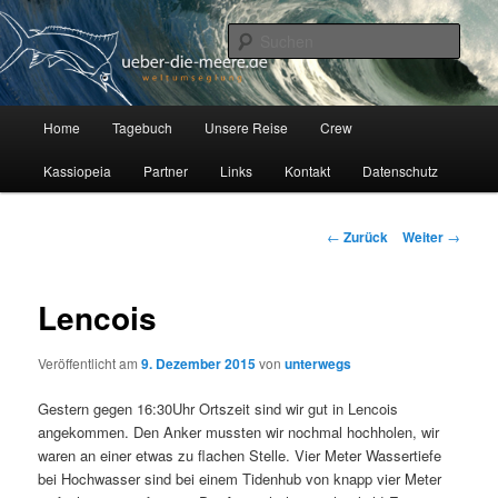
Zum
Auf unserer Segelyacht Kassiopeia, einer Hallberg Rasmus 35, erkunden
wir seit Juli 2012 die Welt.
Inhalt
Such
wechseln
Über die Meere
H
Home
Tagebuch
Unsere Reise
Crew
a
u
Kassiopeia
Partner
Links
Kontakt
Datenschutz
p
t
m
B
←
Zurück
Weiter
→
e
e
n
i
ü
t
Lencois
r
a
Veröffentlicht am
9. Dezember 2015
von
unterwegs
g
s
Gestern gegen 16:30Uhr Ortszeit sind wir gut in Lencois
-
angekommen. Den Anker mussten wir nochmal hochholen, wir
N
waren an einer etwas zu flachen Stelle. Vier Meter Wassertiefe
a
bei Hochwasser sind bei einem Tidenhub von knapp vier Meter
v