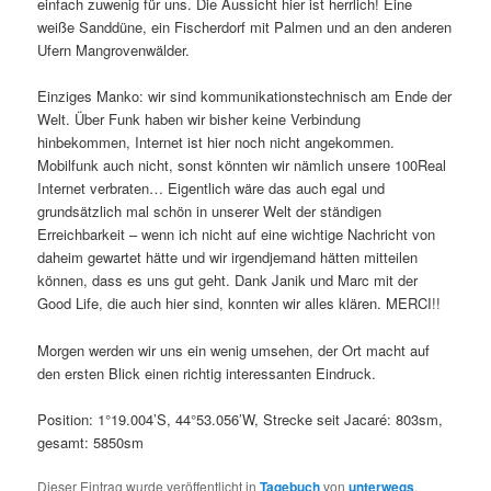
einfach zuwenig für uns. Die Aussicht hier ist herrlich! Eine
i
weiße Sanddüne, ein Fischerdorf mit Palmen und an den anderen
g
Ufern Mangrovenwälder.
a
t
Einziges Manko: wir sind kommunikationstechnisch am Ende der
i
Welt. Über Funk haben wir bisher keine Verbindung
o
hinbekommen, Internet ist hier noch nicht angekommen.
n
Mobilfunk auch nicht, sonst könnten wir nämlich unsere 100Real
Internet verbraten… Eigentlich wäre das auch egal und
grundsätzlich mal schön in unserer Welt der ständigen
Erreichbarkeit – wenn ich nicht auf eine wichtige Nachricht von
daheim gewartet hätte und wir irgendjemand hätten mitteilen
können, dass es uns gut geht. Dank Janik und Marc mit der
Good Life, die auch hier sind, konnten wir alles klären. MERCI!!
Morgen werden wir uns ein wenig umsehen, der Ort macht auf
den ersten Blick einen richtig interessanten Eindruck.
Position: 1°19.004’S, 44°53.056’W, Strecke seit Jacaré: 803sm,
gesamt: 5850sm
Dieser Eintrag wurde veröffentlicht in
Tagebuch
von
unterwegs
.