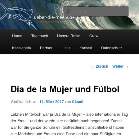
Zum
Auf unserer Segelyacht Kassiopeia, einer Hallberg Rasmus 35, erkunden
wir seit Juli 2012 die Welt.
Inhalt
Such
wechseln
Über die Meere
H
Home
Tagebuch
Unsere Reise
Crew
a
u
Kassiopeia
Partner
Links
Kontakt
Datenschutz
p
t
m
B
←
Zurück
Weiter
→
e
e
n
i
ü
t
Día de la Mujer und Fútbol
r
a
Veröffentlicht am
11. März 2017
von
Claudi
g
s
Letzten Mittwoch war ja Día de la Mujer – also internationaler Tag
-
der Frau – und der wurde hier natürlich auch begangen! Zuerst
N
war für die ganze Schule ein Gottesdienst, anschließend haben
a
alle Mädchen und Frauen eine Rose und ein paar Süßigkeiten
v