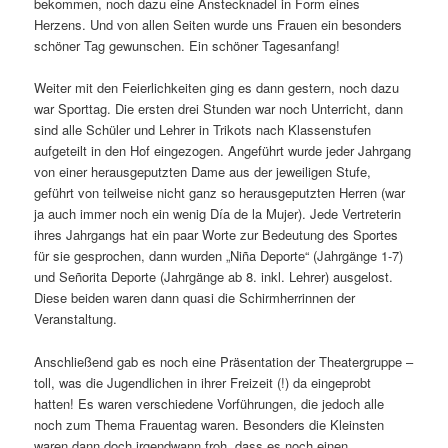
bekommen, noch dazu eine Anstecknadel in Form eines
i
Herzens. Und von allen Seiten wurde uns Frauen ein besonders
g
schöner Tag gewunschen. Ein schöner Tagesanfang!
a
t
Weiter mit den Feierlichkeiten ging es dann gestern, noch dazu
i
war Sporttag. Die ersten drei Stunden war noch Unterricht, dann
o
sind alle Schüler und Lehrer in Trikots nach Klassenstufen
n
aufgeteilt in den Hof eingezogen. Angeführt wurde jeder Jahrgang
von einer herausgeputzten Dame aus der jeweiligen Stufe,
geführt von teilweise nicht ganz so herausgeputzten Herren (war
ja auch immer noch ein wenig Día de la Mujer). Jede Vertreterin
ihres Jahrgangs hat ein paar Worte zur Bedeutung des Sportes
für sie gesprochen, dann wurden „Niña Deporte“ (Jahrgänge 1-7)
und Señorita Deporte (Jahrgänge ab 8. inkl. Lehrer) ausgelost.
Diese beiden waren dann quasi die Schirmherrinnen der
Veranstaltung.
Anschließend gab es noch eine Präsentation der Theatergruppe –
toll, was die Jugendlichen in ihrer Freizeit (!) da eingeprobt
hatten! Es waren verschiedene Vorführungen, die jedoch alle
noch zum Thema Frauentag waren. Besonders die Kleinsten
waren dann doch irgendwann froh, dass es noch einen